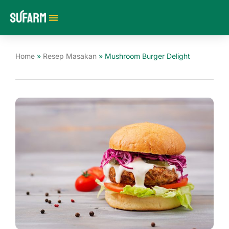
Tentang Kami
Home
»
Resep Masakan
»
Mushroom Burger Delight